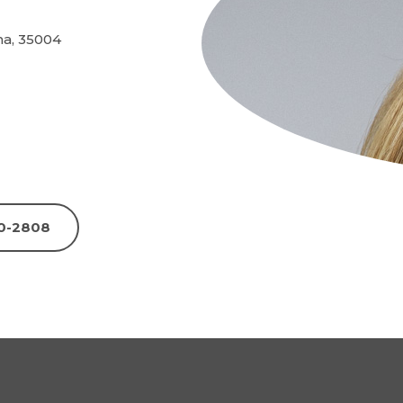
a, 35004
40-2808