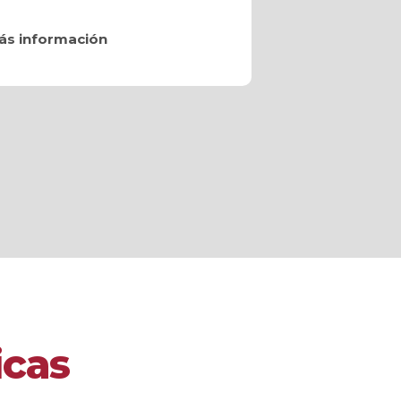
ás información
icas