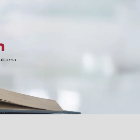
n
Alabama