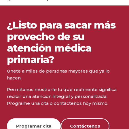
Salud integral – Socios en salud
¿Listo para sacar más
3520 W. 92nd Avenue, Suite 104, Westminster,
provecho de su
CO 80031
(303) 429-6600
atención médica
primaria?
Programar Cita
Únete a miles de personas mayores que ya lo
Ver Detalles
hacen.
Permítanos mostrarle lo que realmente significa
Salud completa – DeLand West
recibir una atención integral y personalizada.
Programe una cita o contáctenos hoy mismo.
999 W. Plymouth Avenue, DeLand, FL 32720
(386) 740-7080
Programar cita
Contáctenos
Programar Cita