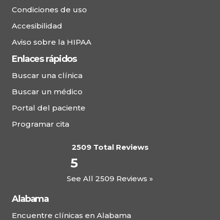
previa Deland East
Condiciones de uso
800 N. Stone Street, DeLand, FL 32720
Accesibilidad
(386) 601-5220
Aviso sobre la HIPAA
Enlaces rápidos
Ver Detalles
Buscar una clínica
Buscar un médico
Salud completa – Greystone
Portal del paciente
One Nineteen Health and Wellness, 7191
Programar cita
Cahaba Valley Road, Suite 300, Birmingham, AL
35242
2509 Total Reviews
(205) 995-9909
5
See All 2509 Reviews »
Programar Cita
Alabama
Ver Detalles
Encuentre clínicas en Alabama