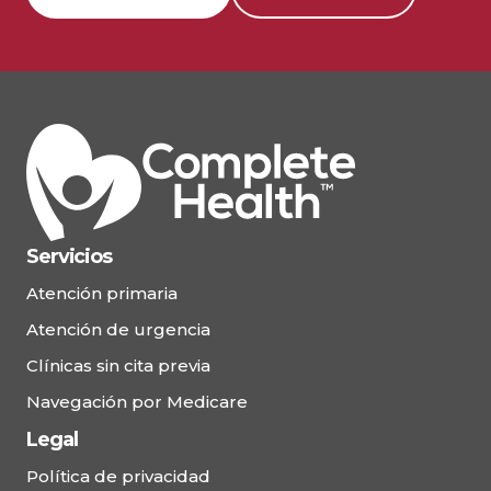
Ver Detalles
Salud completa – Ormond
Beach Este
77 W. Granada Boulevard, Ormond Beach, FL
32174
Servicios
(386) 677-0453
Atención primaria
Programar Cita
Atención de urgencia
Clínicas sin cita previa
Ver Detalles
Navegación por Medicare
Legal
Salud integral – Clínica sin cita
Política de privacidad